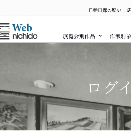
日動画廊の歴史
展覧会別作品
作家別
ログイ