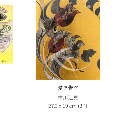
愛ヲ告グ
市川江真
27.3 x 19 cm (3P)