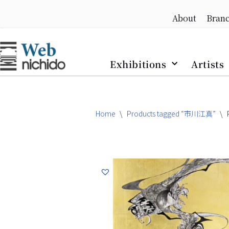
About
Bran
Skip
to
content
Exhibitions
Artists
Home
\
Products tagged “市川江真”
\