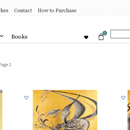
ches
Contact
How to Purchase
0
Books
Page 2