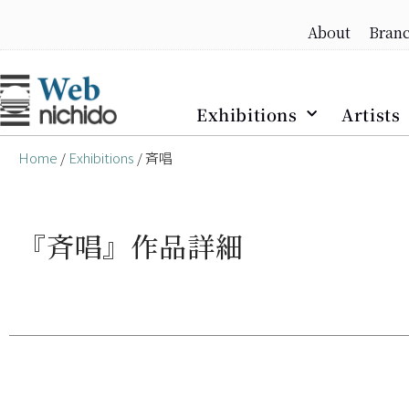
About
Bran
Skip
to
content
Exhibitions
Artists
Home
/
Exhibitions
/ 斉唱
『斉唱』作品詳細