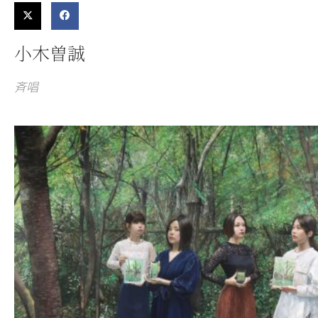
小木曽誠
斉唱