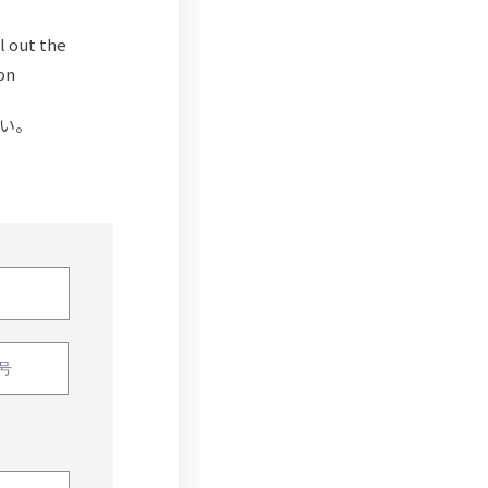
l out the
on
い。
。