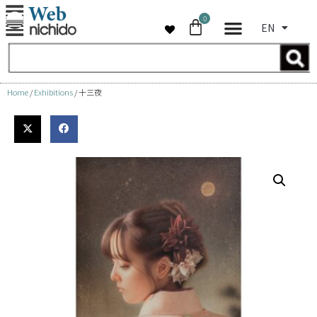
0
EN
Skip
to
content
Home
/
Exhibitions
/ 十三夜