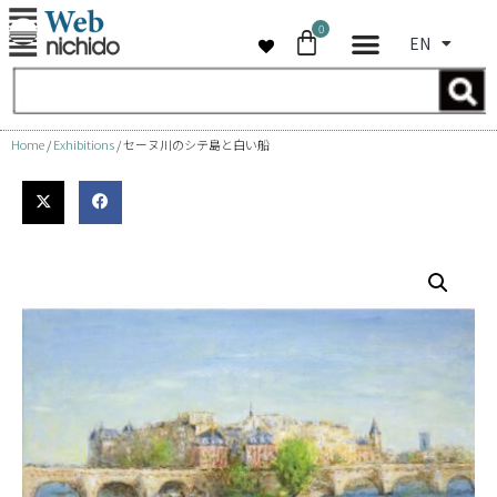
0
EN
Skip
to
content
Home
/
Exhibitions
/ セーヌ川のシテ島と白い船