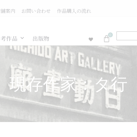
店舗案内
お問い合わせ
作品購入の流れ
0
参考作品
出版物
現存作家：タ行