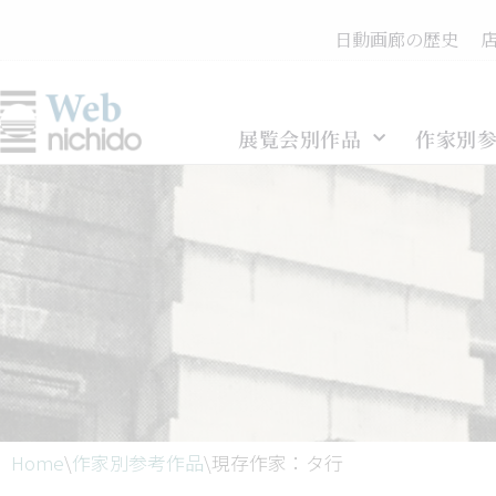
日動画廊の歴史
コ
ン
テ
展覧会別作品
作家別
ン
ツ
へ
ス
キ
ッ
プ
Home
\
作家別参考作品
\
現存作家：タ行