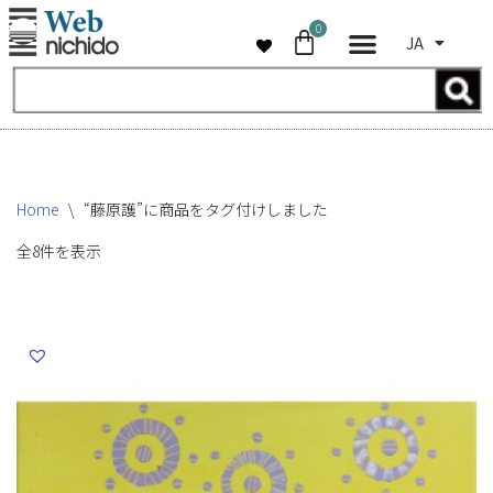
0
JA
コ
ン
テ
ン
ツ
へ
Home
\
“藤原護”に商品をタグ付けしました
ス
キ
全8件を表示
ッ
プ