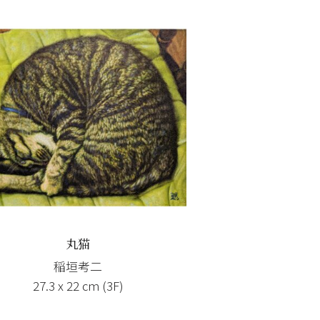
丸猫
稲垣考二
27.3 x 22 cm (3F)