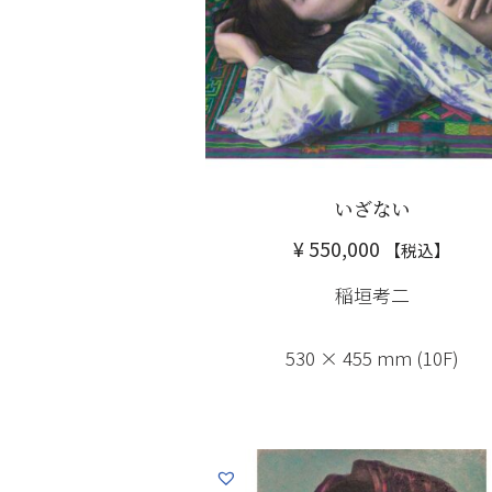
いざない
¥
550,000
【税込】
稲垣考二
530 × 455 mm (10F)