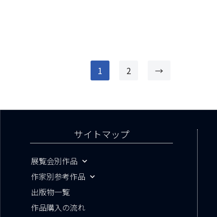
1
2
→
サイトマップ
展覧会別作品
作家別参考作品
出版物一覧
作品購入の流れ