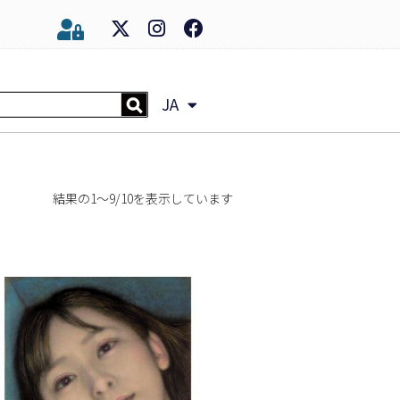
JA
結果の1～9/10を表示しています