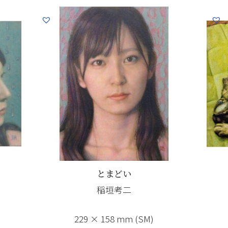
とまどい
稲垣考二
229 × 158 mm (SM)