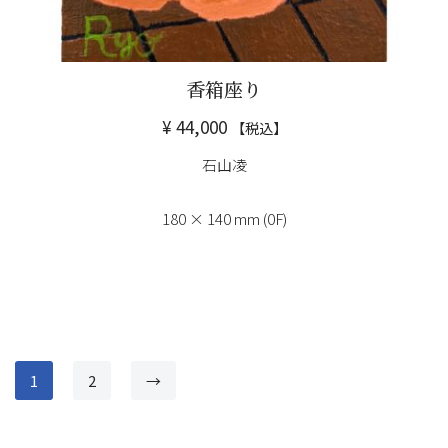
香箱座り
¥
44,000
【税込】
石山凌
180 × 140 mm (0F)
1
2
→