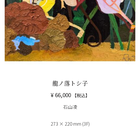
龍ノ落トシ子
¥
66,000
【税込】
石山凌
273 × 220 mm (3F)