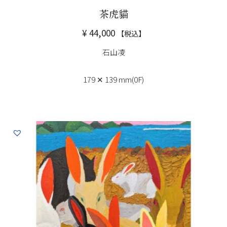
茶虎貓
¥
44,000
【税込】
石山凌
179 ✕ 139 mm(0F)