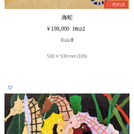
〇 売約済
海蛇
¥
198,000
【税込】
石山凌
530 × 530 mm (10S)