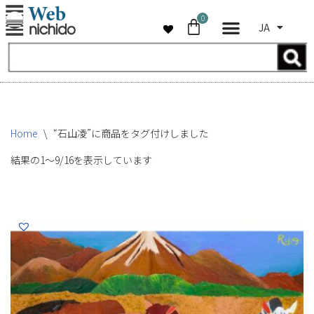
0
JA
コ
ン
テ
ン
ツ
へ
Home
\
“石山凌”に商品をタグ付けしました
ス
キ
結果の1～9/16を表示しています
ッ
プ