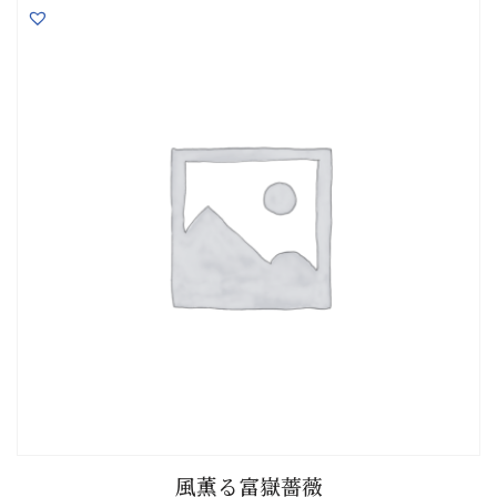
風薫る富嶽薔薇