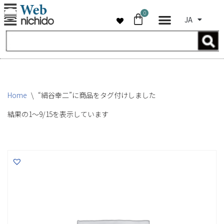
0
JA
コ
ン
テ
ン
ツ
へ
Home
\
“絹谷幸二”に商品をタグ付けしました
ス
キ
結果の1～9/15を表示しています
ッ
プ