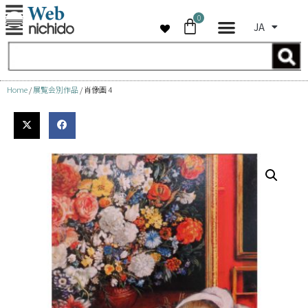
0
JA
コ
ン
テ
ン
Home
/
展覧会別作品
/ 肖像画 4
ツ
へ
ス
キ
ッ
プ