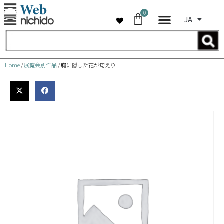
0
JA
コ
ン
テ
ン
Home
/
展覧会別作品
/ 胸に隠した花が匂えり
ツ
へ
ス
キ
ッ
プ