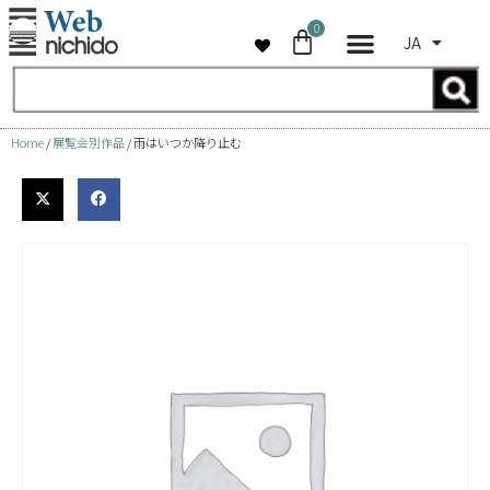
0
JA
コ
ン
テ
ン
Home
/
展覧会別作品
/ 雨はいつか降り止む
ツ
へ
ス
キ
ッ
プ