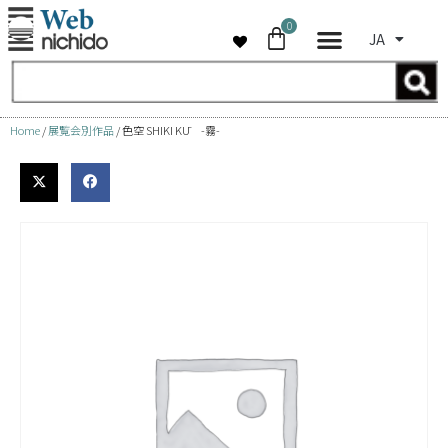
0
JA
コ
ン
テ
ン
Home
/
展覧会別作品
/ 色空 SHIKI KŪ -霧-
ツ
へ
ス
キ
ッ
プ