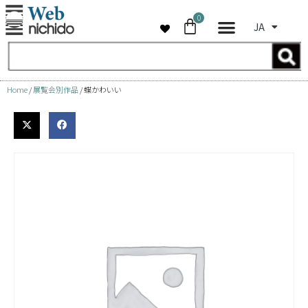
0
JA
コ
ン
テ
ン
Home
/
展覧会別作品
/ 蝶かわいい
ツ
へ
ス
キ
ッ
プ