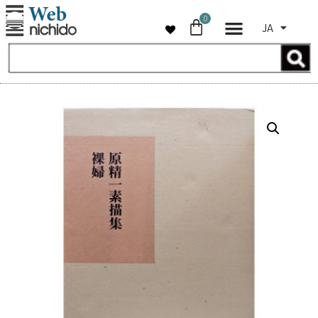
0
JA
コ
ン
テ
ン
ツ
へ
ス
キ
ッ
プ