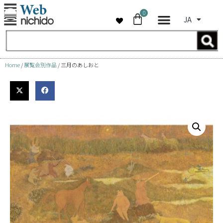
0
JA
コ
ン
テ
ン
Home
/
展覧会別作品
/ 三月のあしおと
ツ
へ
ス
キ
ッ
プ