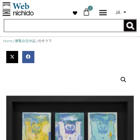
0
JA
コ
ン
テ
ン
Home
/
展覧会別作品
/ のぞクマ
ツ
へ
ス
キ
ッ
プ