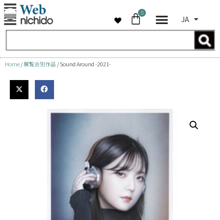
0
JA
コ
ン
テ
ン
Home
/
展覧会別作品
/ Sound Around -2021-
ツ
へ
ス
キ
ッ
プ