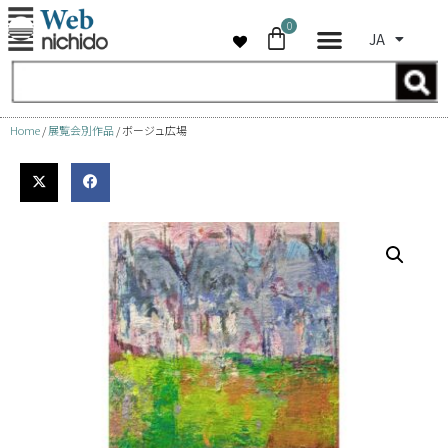
0
JA
コ
ン
テ
ン
Home
/
展覧会別作品
/ ボージュ広場
ツ
へ
ス
キ
ッ
プ