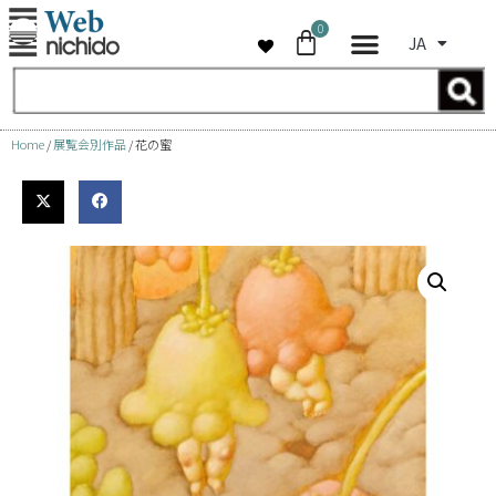
0
JA
コ
ン
テ
ン
Home
/
展覧会別作品
/ 花の蜜
ツ
へ
ス
キ
ッ
プ