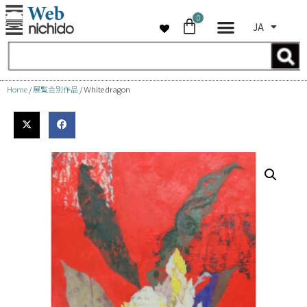
0
JA
コ
ン
テ
ン
Home
/
展覧会別作品
/ Ｗhite dragon
ツ
へ
ス
キ
ッ
プ