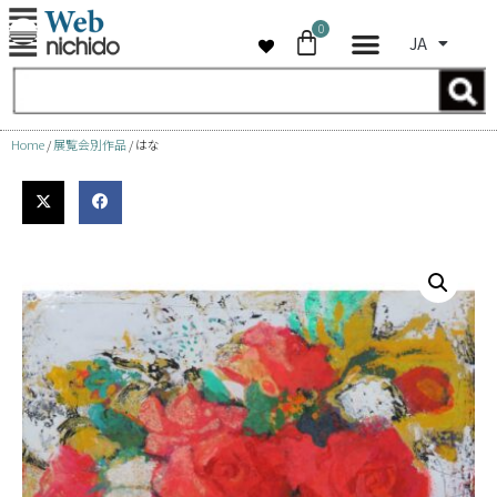
0
JA
コ
ン
テ
ン
Home
/
展覧会別作品
/ はな
ツ
へ
ス
キ
ッ
プ