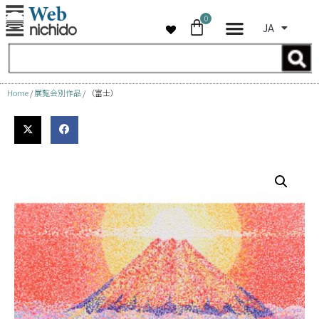
0
JA
コ
ン
テ
ン
Home
/
展覧会別作品
/ （富士）
ツ
へ
ス
キ
ッ
プ