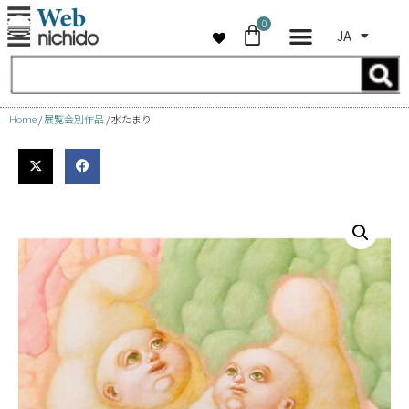
0
JA
コ
ン
テ
ン
Home
/
展覧会別作品
/ 水たまり
ツ
へ
ス
キ
ッ
プ