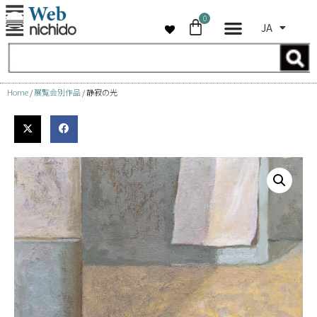
0
JA
コ
ン
テ
ン
Home
/
展覧会別作品
/ 静寂の光
ツ
へ
ス
キ
ッ
プ