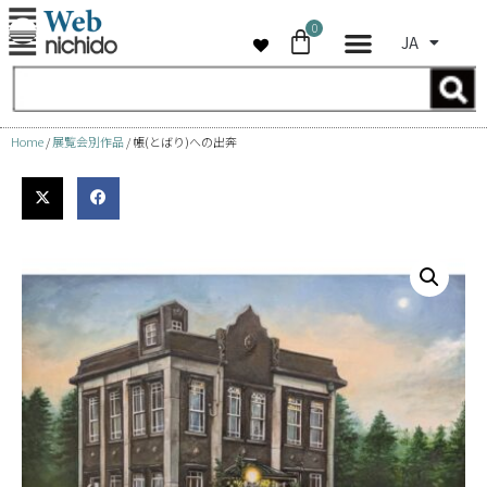
0
JA
コ
ン
テ
ン
Home
/
展覧会別作品
/ 帳(とばり)への出奔
ツ
へ
ス
キ
ッ
プ