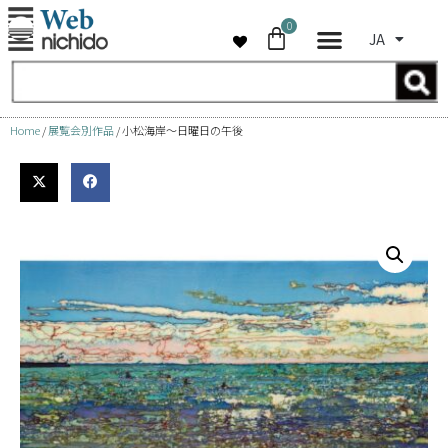
0
JA
コ
ン
テ
ン
Home
/
展覧会別作品
/ 小松海岸～日曜日の午後
ツ
へ
ス
キ
ッ
プ