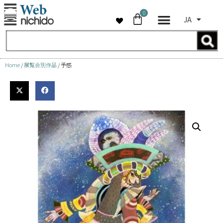
0
JA
コ
ン
テ
ン
Home
/
展覧会別作品
/ 予感
ツ
へ
ス
キ
ッ
プ