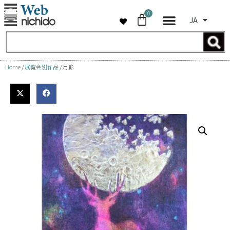
0
JA
コ
ン
テ
ン
Home
/
展覧会別作品
/ 月影
ツ
へ
ス
キ
ッ
プ