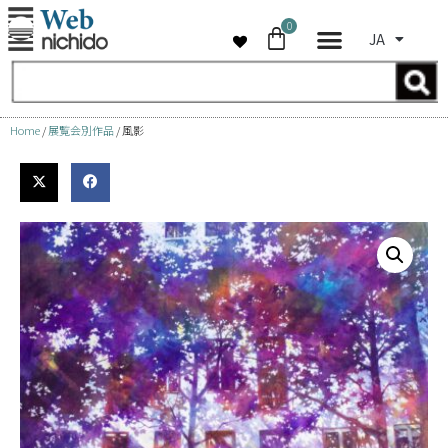
0
JA
コ
ン
テ
ン
Home
/
展覧会別作品
/ 風影
ツ
へ
ス
キ
ッ
プ