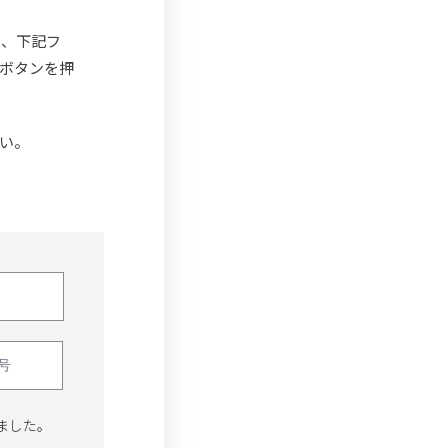
は、下記フ
ボタンを押
い。
ました。