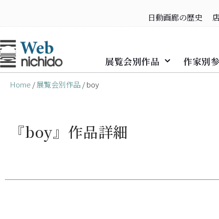
日動画廊の歴史
コ
ン
テ
展覧会別作品
作家別
ン
ツ
Home
/
展覧会別作品
/ boy
へ
ス
キ
『boy』作品詳細
ッ
プ