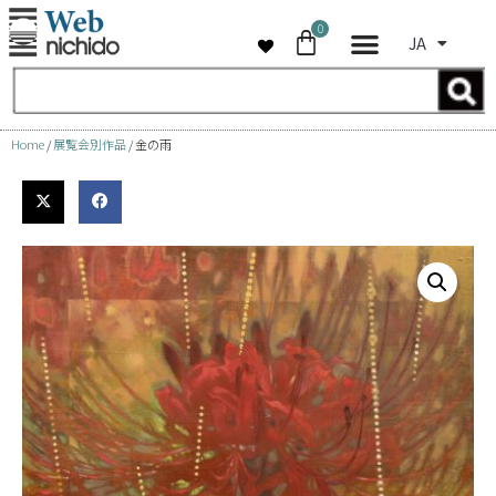
0
JA
コ
ン
テ
ン
Home
/
展覧会別作品
/ 金の雨
ツ
へ
ス
キ
ッ
プ