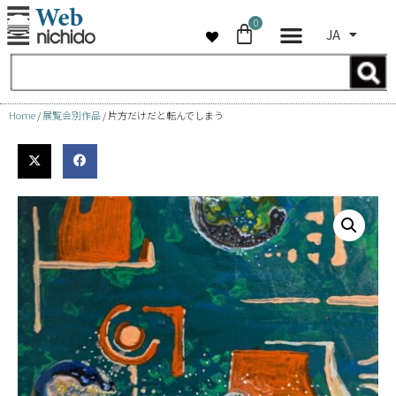
0
JA
コ
ン
テ
ン
Home
/
展覧会別作品
/ 片方だけだと転んでしまう
ツ
へ
ス
キ
ッ
プ