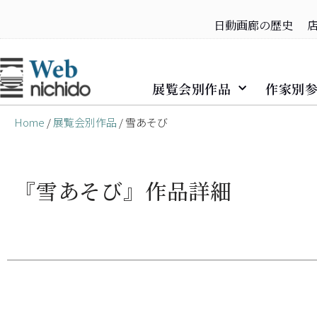
日動画廊の歴史
コ
ン
テ
展覧会別作品
作家別
ン
ツ
Home
/
展覧会別作品
/ 雪あそび
へ
ス
キ
『雪あそび』作品詳細
ッ
プ