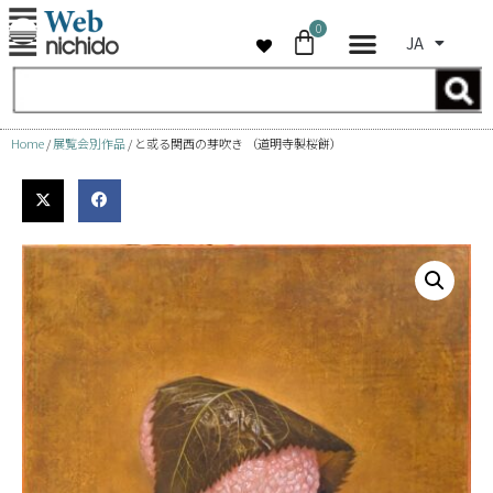
0
JA
コ
ン
テ
ン
Home
/
展覧会別作品
/ と或る関西の芽吹き （道明寺製桜餅）
ツ
へ
ス
キ
ッ
プ