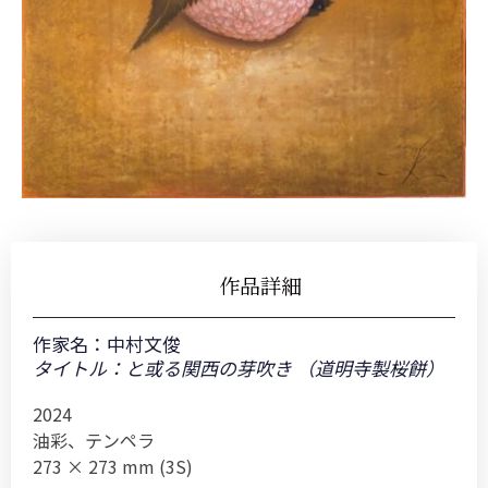
作品詳細
作家名：
中村文俊
タイトル：と或る関西の芽吹き （道明寺製桜餅）
2024
油彩、テンペラ
273 × 273 mm (3S)