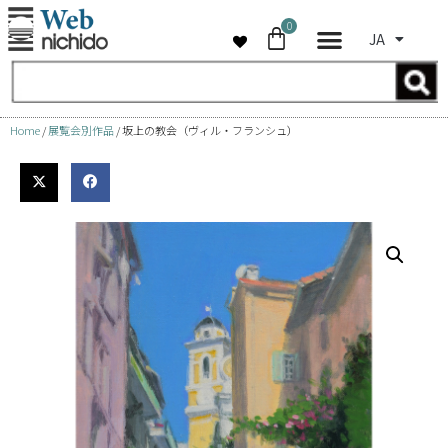
0
JA
コ
ン
テ
ン
Home
/
展覧会別作品
/ 坂上の教会（ヴィル・フランシュ）
ツ
へ
ス
キ
ッ
プ