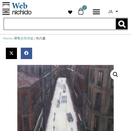
0
JA
コ
ン
テ
ン
Home
/
展覧会別作品
/ 光の道
ツ
へ
ス
キ
ッ
プ