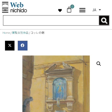
0
JA
コ
ン
テ
ン
Home
/
展覧会別作品
/ コッレの朝
ツ
へ
ス
キ
ッ
プ