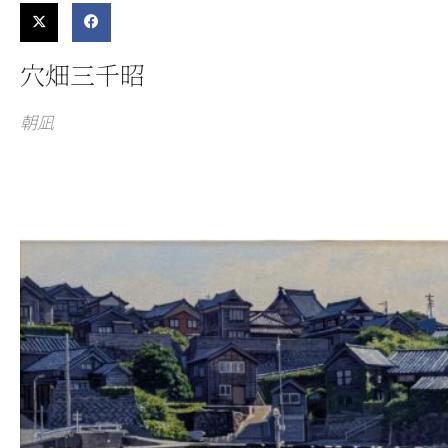
穴畑三千昭
朝凪