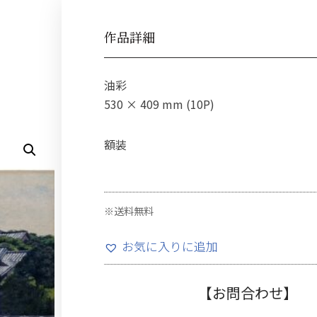
作品詳細
油彩
530 × 409 mm (10P)
額装
※送料無料
お気に入りに追加
【お問合わせ】