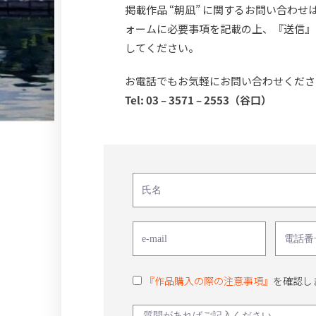
掲載作品 “朝凪” に関するお問い合わせ
ォームに必要事項を記載の上、『送信』
してください。
お電話でもお気軽にお問い合わせくださ
Tel: 03 – 3571 – 2553（谷口）
『作品購入の際の注意事項』
を確認し