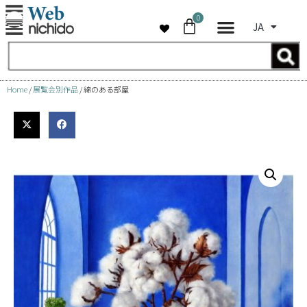
0
JA
コ
ン
テ
ン
Home
/
展覧会別作品
/ 綿のある部屋
ツ
へ
ス
キ
ッ
プ