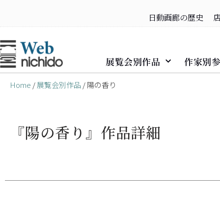
日動画廊の歴史
コ
ン
テ
展覧会別作品
作家別
ン
ツ
Home
/
展覧会別作品
/ 陽の香り
へ
ス
キ
『陽の香り』作品詳細
ッ
プ