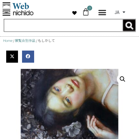
0
JA
コ
ン
テ
ン
Home
/
展覧会別作品
/ もしかして
ツ
へ
ス
キ
ッ
プ