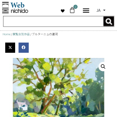
0
JA
コ
ン
テ
ン
Home
/
展覧会別作品
/ ブルターニュの運河
ツ
へ
ス
キ
ッ
プ