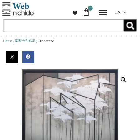
0
JA
コ
ン
テ
ン
Home
/
展覧会別作品
/ Transcend
ツ
へ
ス
キ
ッ
プ