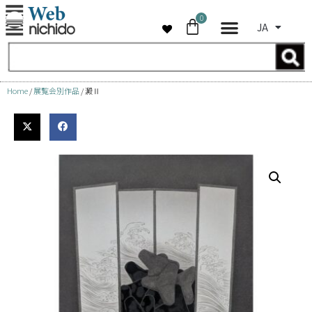
0
JA
コ
ン
テ
ン
Home
/
展覧会別作品
/ 澱Ⅱ
ツ
へ
ス
キ
ッ
プ