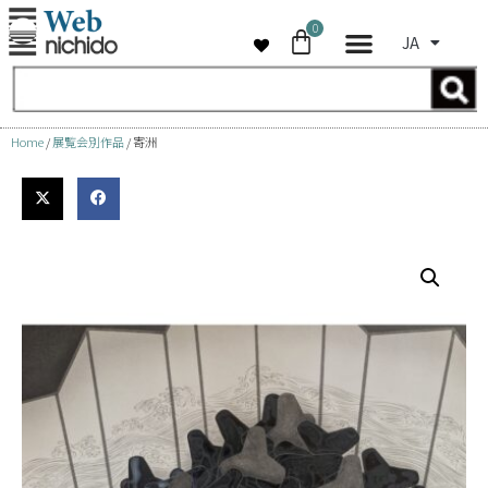
0
JA
コ
ン
テ
ン
Home
/
展覧会別作品
/ 寄洲
ツ
へ
ス
キ
ッ
プ