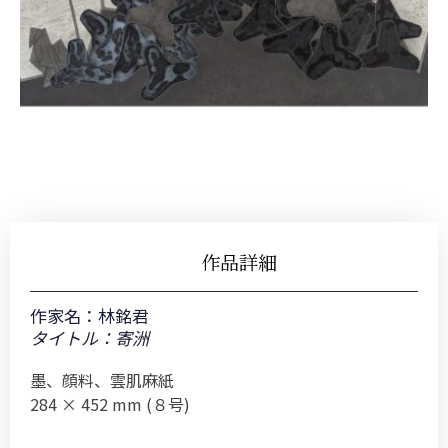
作品詳細
作家名：
林銘君
タイトル：寄洲
墨、顔料、雲肌麻紙
284 × 452 mm (８号)