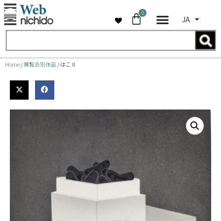
0
JA
コ
ン
テ
ン
Home
/
展覧会別作品
/ はこⅡ
ツ
へ
ス
キ
ッ
プ