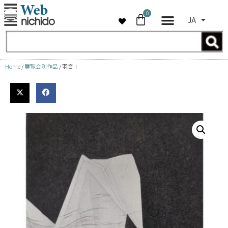
0
JA
コ
ン
テ
ン
Home
/
展覧会別作品
/ 羽音Ⅰ
ツ
へ
ス
キ
ッ
プ