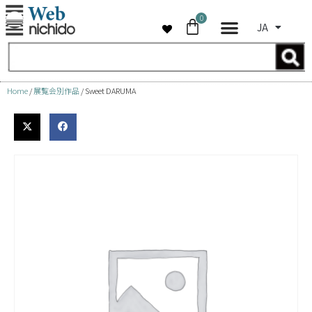
0
JA
コ
ン
テ
ン
Home
/
展覧会別作品
/ Sweet DARUMA
ツ
へ
ス
キ
ッ
プ